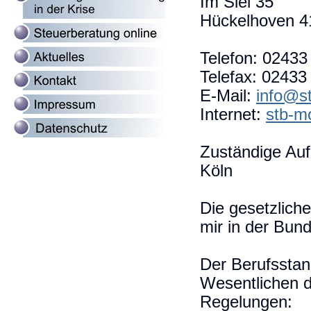
Im Siel 35
Hückelhoven 4
Telefon: 02433
Telefax: 02433
E-Mail:
info@s
Internet:
stb-m
Zuständige Au
Köln
Die gesetzlich
mir in der Bun
Der Berufsstand
Wesentlichen d
Regelungen: